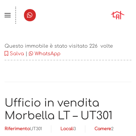
Questo immobile è stato visitato
226
volte
Salva
|
WhatsApp
Ufficio in vendita
Morbella LT – UT301
Riferimento
UT301
Locali
3
Camere
2