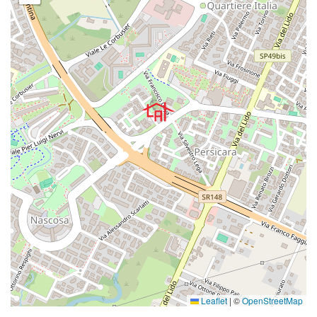
Leaflet
|
©
OpenStreetMap