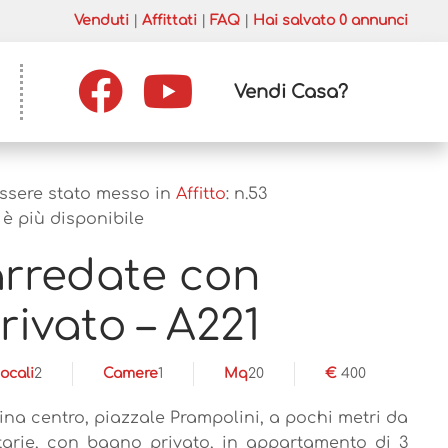
Venduti
|
Affittati
|
FAQ
|
Hai salvato
0
annunci
Vendi Casa?
essere stato messo in
Affitto
: n.
53
è più disponibile
arredate con
ivato – A221
ocali
2
Camere
1
Mq
20
€
400
tina centro, piazzale Prampolini, a pochi metri da
itarie, con bagno privato, in appartamento di 3