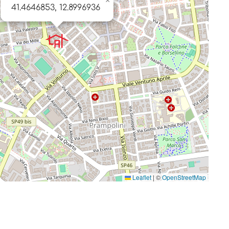
×
41.4646853, 12.8996936
Leaflet
|
©
OpenStreetMap