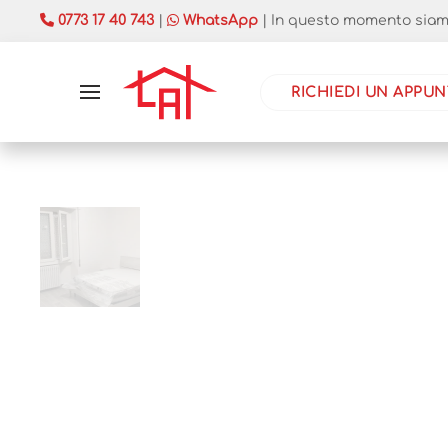
0773 17 40 743
|
WhatsApp
| In questo momento siamo 
RICHIEDI UN APPU