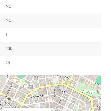
No
No
1
2015
25