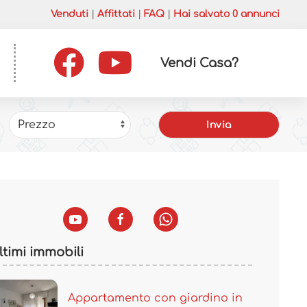
Venduti
|
Affittati
|
FAQ
|
Hai salvato
0
annunci
Vendi Casa?
ltimi immobili
Appartamento con giardino in