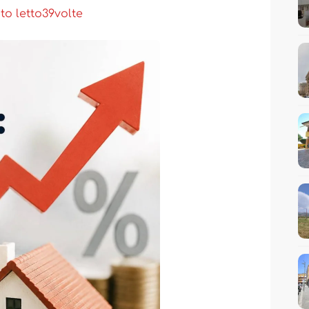
to letto
39
volte