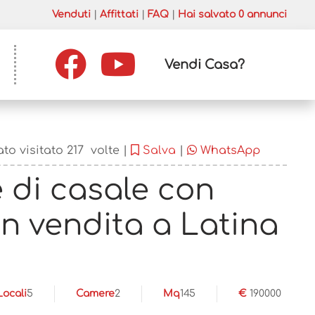
Venduti
|
Affittati
|
FAQ
|
Hai salvato
0
annunci
Vendi Casa?
ato visitato
217
volte |
Salva
|
WhatsApp
 di casale con
in vendita a Latina
Locali
5
Camere
2
Mq
145
€
190000