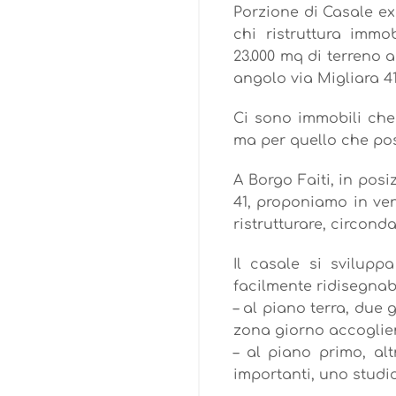
Porzione di Casale ex
chi ristruttura immob
23.000 mq di terreno a
angolo via Migliara 4
Ci sono immobili che
ma per quello che po
A Borgo Faiti, in posi
41, proponiamo in ve
ristrutturare, circond
Il casale si svilupp
facilmente ridisegnabi
– al piano terra, due
zona giorno accoglient
– al piano primo, al
importanti, uno studi