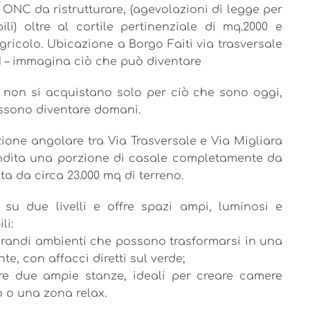
 ONC da ristrutturare, (agevolazioni di legge per
ili) oltre al cortile pertinenziale di mq.2000 e
gricolo. Ubicazione a Borgo Faiti via trasversale
1 – immagina ciò che può diventare
 non si acquistano solo per ciò che sono oggi,
ssono diventare domani.
zione angolare tra Via Trasversale e Via Migliara
ndita una porzione di casale completamente da
ata da circa 23.000 mq di terreno.
a su due livelli e offre spazi ampi, luminosi e
li:
 grandi ambienti che possono trasformarsi in una
e, con affacci diretti sul verde;
tre due ampie stanze, ideali per creare camere
o o una zona relax.