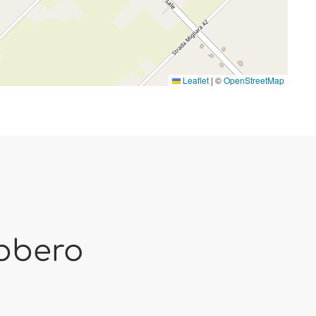
Leaflet
|
©
OpenStreetMap
ebbero