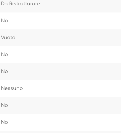
Da Ristrutturare
No
Vuoto
No
No
Nessuno
No
No