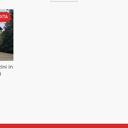
ITA
ini in
8