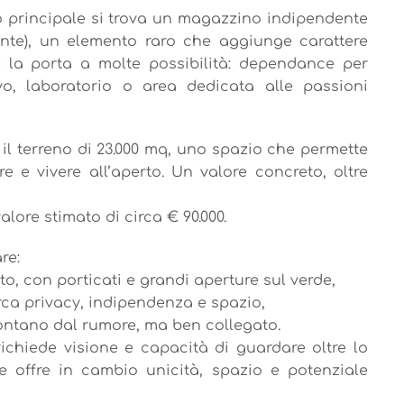
o principale si trova un magazzino indipendente
ente), un elemento raro che aggiunge carattere
e la porta a molte possibilità: dependance per
ivo, laboratorio o area dedicata alle passioni
 il terreno di 23.000 mq, uno spazio che permette
re e vivere all’aperto. Un valore concreto, oltre
alore stimato di circa € 90.000.
re:
ato, con porticati e grandi aperture sul verde,
rca privacy, indipendenza e spazio,
 lontano dal rumore, ma ben collegato.
ichiede visione e capacità di guardare oltre lo
e offre in cambio unicità, spazio e potenziale