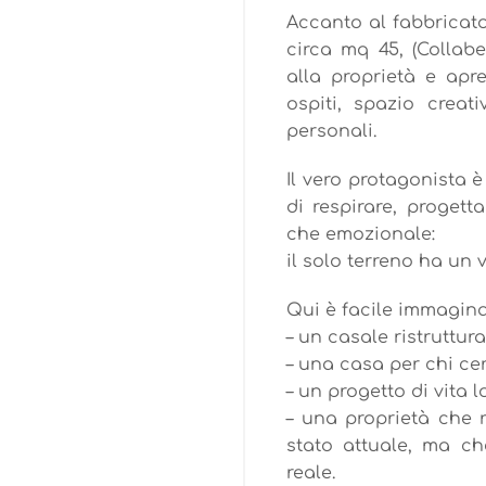
Accanto al fabbricat
circa mq 45, (Collab
alla proprietà e apr
ospiti, spazio creat
personali.
Il vero protagonista è
di respirare, progetta
che emozionale:
il solo terreno ha un v
Qui è facile immagina
– un casale ristruttur
– una casa per chi ce
– un progetto di vita
– una proprietà che r
stato attuale, ma ch
reale.