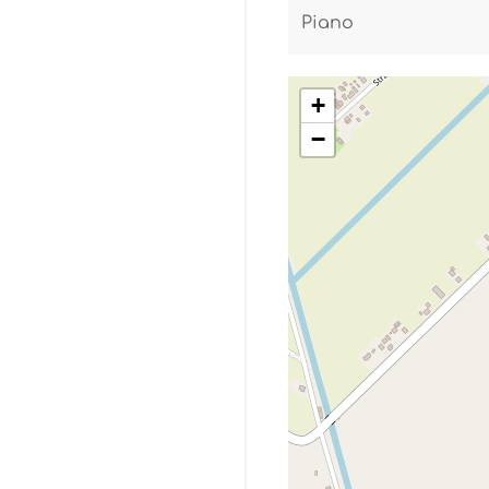
Piano
+
−