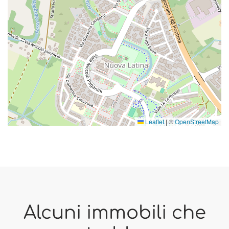
Leaflet
|
©
OpenStreetMap
Alcuni immobili che