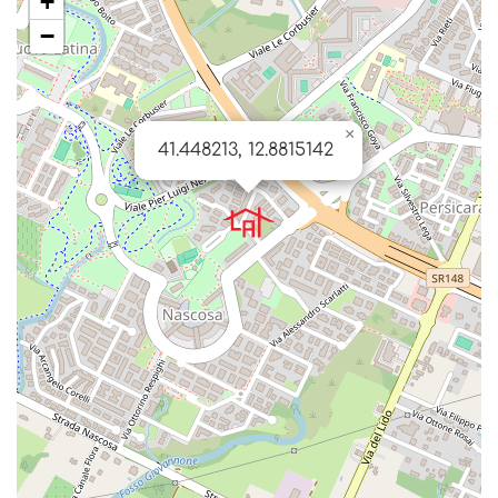
+
−
×
41.448213, 12.8815142