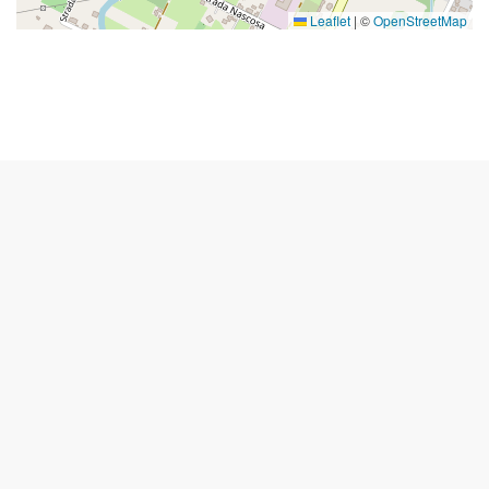
Leaflet
|
©
OpenStreetMap