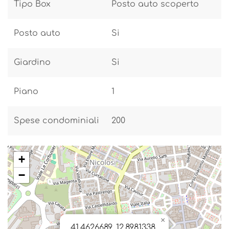
Tipo Box
Posto auto scoperto
Posto auto
Si
Giardino
Si
Piano
1
Spese condominiali
200
+
−
×
41.4626689, 12.8981338