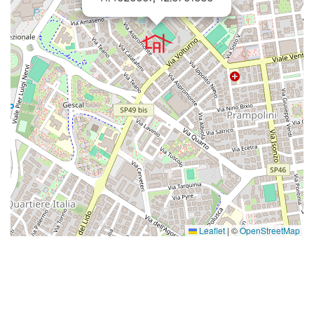
Leaflet
|
©
OpenStreetMap