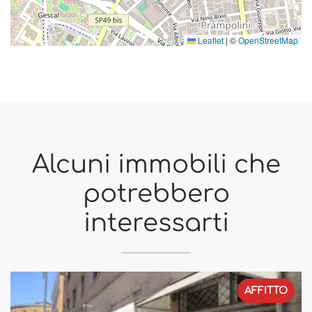
Leaflet
|
©
OpenStreetMap
Alcuni immobili che
potrebbero
interessarti
AFFITTO